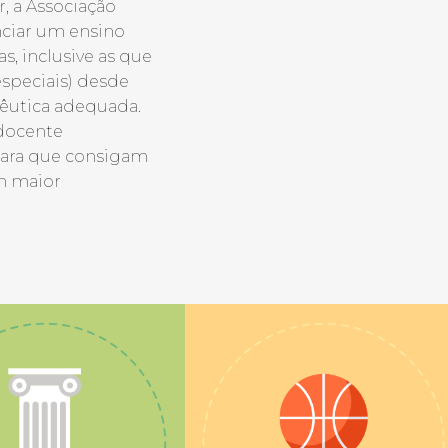
, a Associação
nciar um ensino
s, inclusive as que
speciais) desde
êutica adequada.
docente
para que consigam
om maior