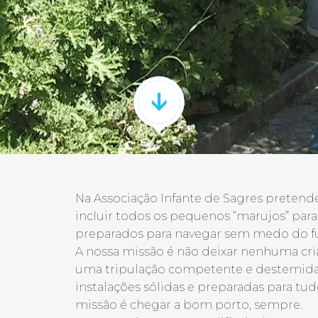
Na Associação Infante de Sagres preten
incluir todos os pequenos “marujos” par
preparados para navegar sem medo do fu
A nossa missão é não deixar nenhuma cria
uma tripulação competente e destemid
instalações sólidas e preparadas para tud
missão é chegar a bom porto, sempre.