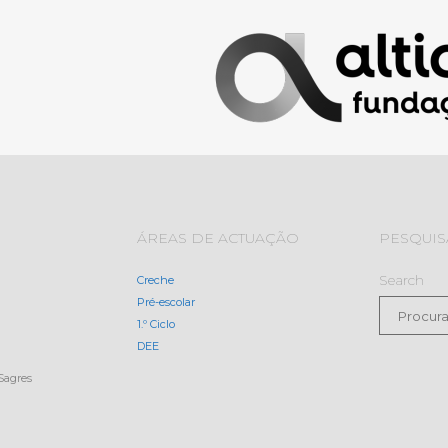
ÁREAS DE ACTUAÇÃO
PESQUIS
Search
Creche
Pré-escolar
1.º Ciclo
DEE
Sagres