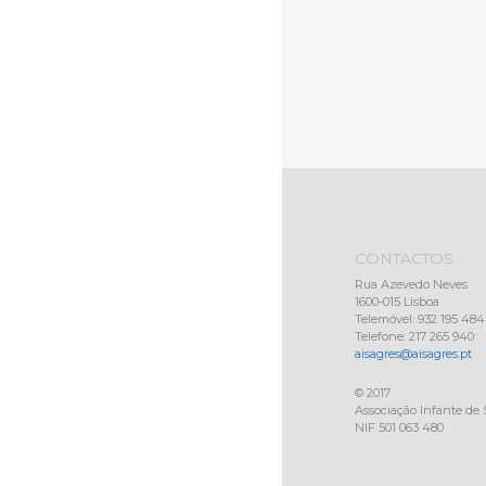
CONTACTOS
Rua Azevedo Neves
1600-015 Lisboa
Telemóvel: 932 195 484
Telefone: 217 265 940
aisagres@aisagres.pt
© 2017
Associação Infante de 
NIF 501 063 480