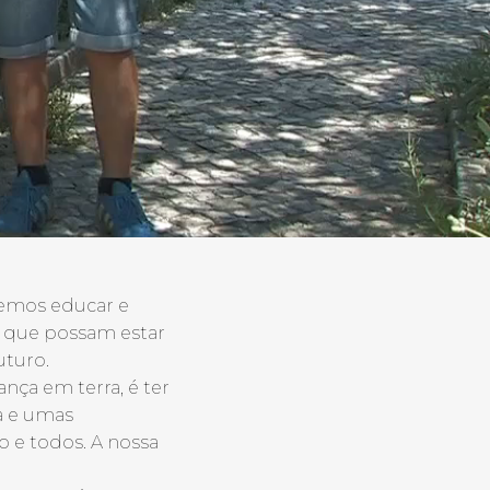
demos educar e
a que possam estar
turo.
nça em terra, é ter
a e umas
o e todos. A nossa