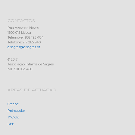
CONTACTOS
Rua Azevedo Neves
1600-015 Lisboa
Telemóvel: 932 195 484
Telefone: 217 265 940
aisagres@aisagres.pt
© 2017
Associação Infante de Sagres
NIF 501 063 480
ÁREAS DE ACTUAÇÃO
Creche
Pré-escolar
1.º Ciclo
DEE