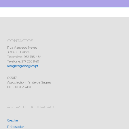
CONTACTOS
Rua Azevedo Neves
1600-015 Lisboa
Telemóvel: 932 195 484
Telefone: 217 265 940
aisagres@aisagres.pt
© 2017
Associação Infante de Sagres
NIF 501 063 480
ÁREAS DE ACTUAÇÃO
Creche
Pré-escolar