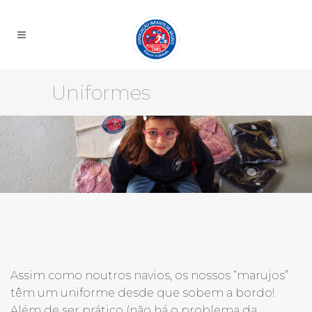
Uniformes
Assim como noutros navios, os nossos “marujos”
têm um uniforme desde que sobem a bordo!
Além de ser prático (não há o problema da