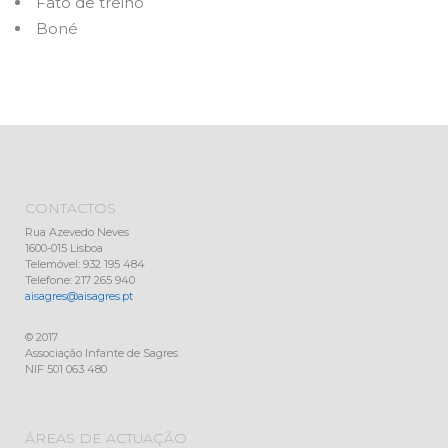
Fato de treino
Boné
CONTACTOS
Rua Azevedo Neves
1600-015 Lisboa
Telemóvel: 932 195 484
Telefone: 217 265 940
aisagres@aisagres.pt
© 2017
Associação Infante de Sagres
NIF 501 063 480
ÁREAS DE ACTUAÇÃO