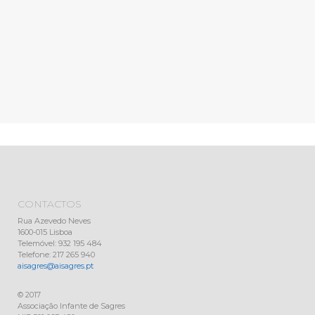
CONTACTOS
Rua Azevedo Neves
1600-015 Lisboa
Telemóvel: 932 195 484
Telefone: 217 265 940
aisagres@aisagres.pt
© 2017
Associação Infante de Sagres