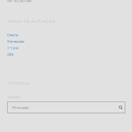
NIF 501 063 480
ÁREAS DE ACTUAÇÃO
Creche
Pré-escolar
1.º Ciclo
DEE
PESQUISA
Search