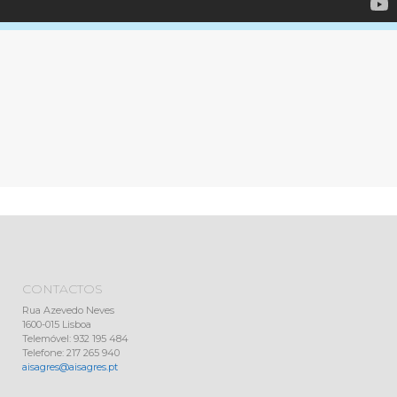
CONTACTOS
Rua Azevedo Neves
1600-015 Lisboa
Telemóvel: 932 195 484
Telefone: 217 265 940
aisagres@aisagres.pt