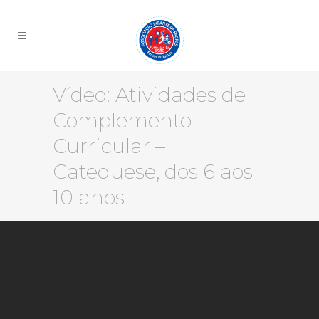
Vídeo: Atividades de
Complemento
Curricular –
Catequese, dos 6 aos
10 anos