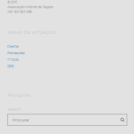
© 2017
Associação Infante de Sagres
NIF 501 063 480
ÁREAS DE ACTUAÇÃO
Creche
Pré-escolar
1.º Ciclo
DEE
PESQUISA
Search